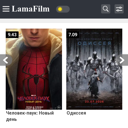
9.43
7.09
Человек-паук: Новый
Одиссея
день