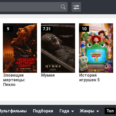
9
7.31
10
Зловещие
Мумия
История
мертвецы:
игрушек 5
Пекло
Мультфильмы
Подборки
Года
Жанры
Топ