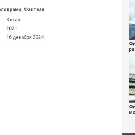
елодрама, Фэнтези
Китай
2021
16 декабря 2024
Фи
ра
Фи
мо