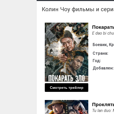
Колин Чоу фильмы и сер
Покарат
E dao bi ch
Боевик, К
Страна:
Год:
Добавлен:
Смотреть трейлер
Проклят
Tu lan duo: