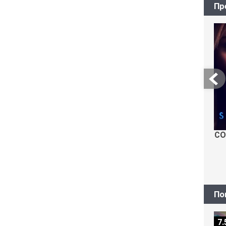
Пр
СО
По
7.