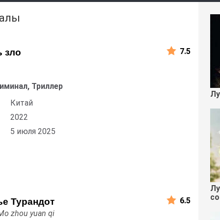
иалы
7.5
ь зло
u
риминал, Триллер
Лу
Китай
2022
5 июля 2025
Лу
со
6.5
ье Турандот
 Mo zhou yuan qi