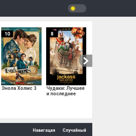
10
8
9.67
Мыс страха
Энола Холмс 3
Чудаки: Лучшее
и последнее
Навигация
Случайный