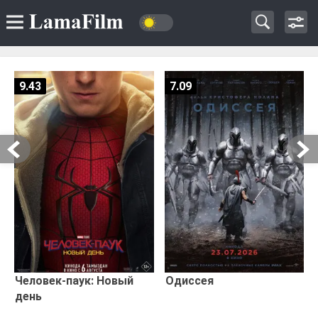
9.43
7.09
Человек-паук: Новый
Одиссея
день