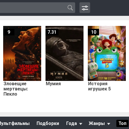
9
7.31
10
Зловещие
Мумия
История
мертвецы:
игрушек 5
Пекло
Мультфильмы
Подборки
Года
Жанры
Топ