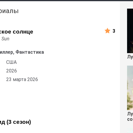
ериалы
3
ское солнце
n Sun
риллер, Фантастика
Лу
США
2026
23 марта 2026
Лу
со
д (3 сезон)