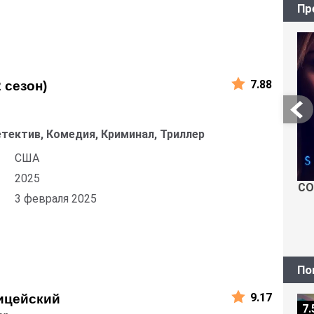
Пр
7.88
2 сезон)
етектив, Комедия, Криминал, Триллер
США
2025
СО
3 февраля 2025
По
9.17
ицейский
7.