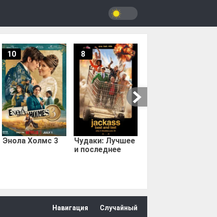
10
8
9.67
Мыс страха
Энола Холмс 3
Чудаки: Лучшее
и последнее
Навигация
Случайный