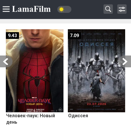
9.43
7.09
Человек-паук: Новый
Одиссея
день