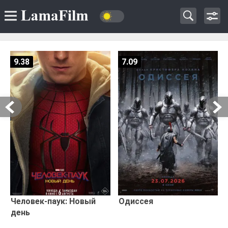
9.38
7.09
Человек-паук: Новый
Одиссея
день