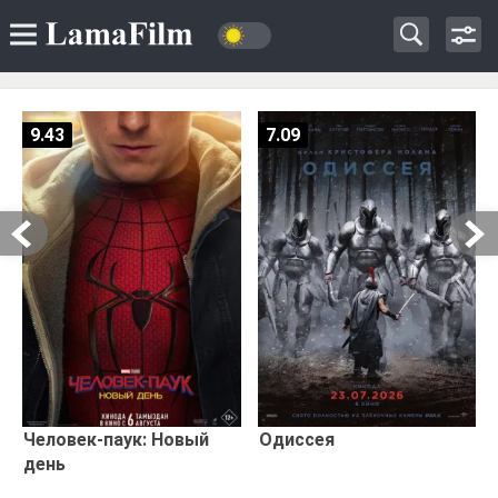
9.43
7.09
Человек-паук: Новый
Одиссея
день