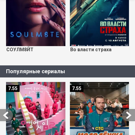
СОУЛМ8ЙТ
Во власти страха
Популярные сериалы
7.55
7.55