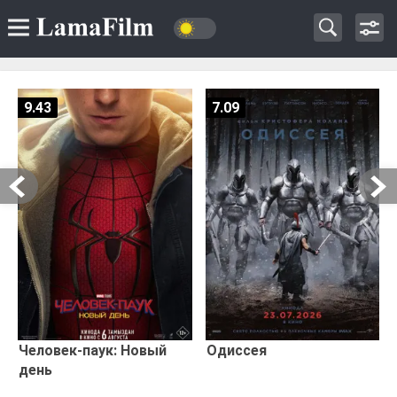
9.43
7.09
Человек-паук: Новый
Одиссея
день