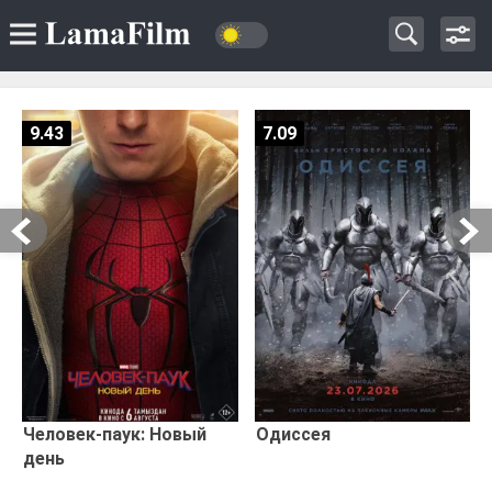
9.43
7.09
Человек-паук: Новый
Одиссея
день