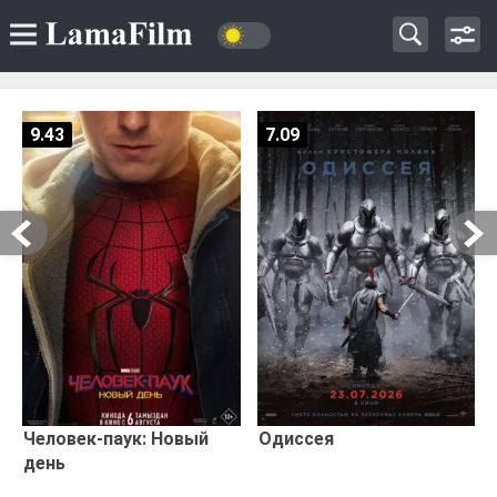
9.43
7.09
Человек-паук: Новый
Одиссея
день