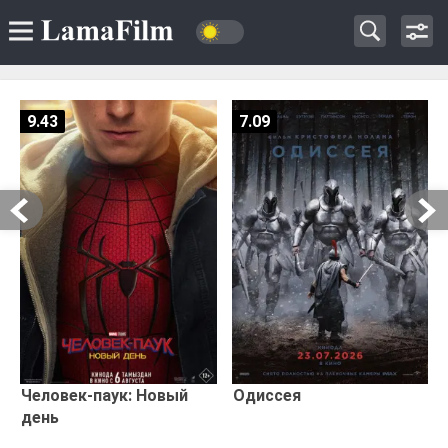
9.43
7.09
Человек-паук: Новый
Одиссея
день