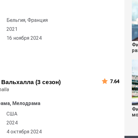
Бельгия, Франция
2021
16 ноября 2024
Фи
ра
7.64
 Вальхалла (3 сезон)
halla
рама, Мелодрама
Фи
США
мо
2024
4 октября 2024