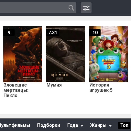
9
7.31
10
Зловещие
Мумия
История
мертвецы:
игрушек 5
Пекло
Мультфильмы
Подборки
Года
Жанры
Топ