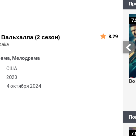
Пр
7.
8.29
 Вальхалла (2 сезон)
halla
рама, Мелодрама
США
2023
Во
4 октября 2024
По
7.