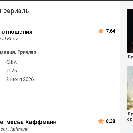
и сериалы
7.64
 отношения
ead Body
омедия, Триллер
Лу
США
2026
2 июня 2026
Лу
со
8.38
е, месье Хаффманн
ieur Haffmann