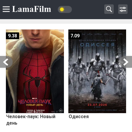
9.38
7.09
Человек-паук: Новый
Одиссея
день