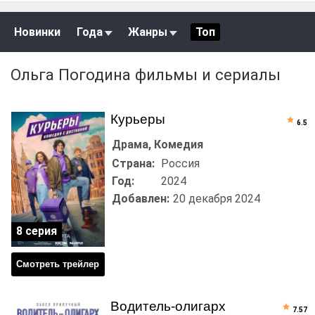
Новинки
Года
Жанры
Топ
Ольга Погодина фильмы и сериалы
Курьеры
6.5
Драма, Комедия
Страна:
Россия
Год:
2024
Добавлен:
20 декабря 2024
8 серия
Смотреть трейлер
Водитель-олигарх
7.57