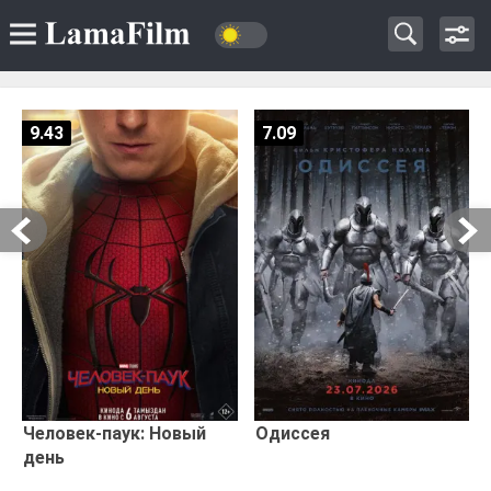
9.43
7.09
Человек-паук: Новый
Одиссея
день