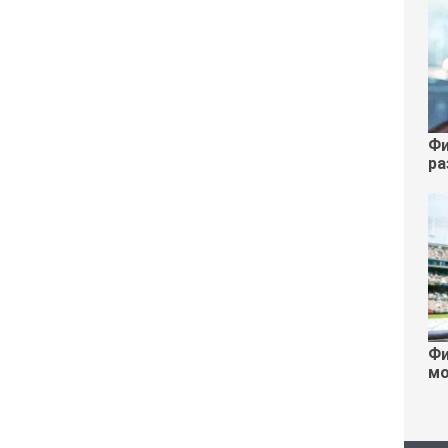
Фи
ра
Фи
мо