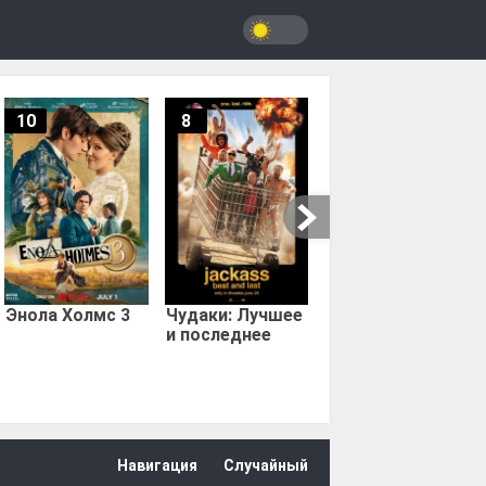
10
8
9.67
Мыс страха
Энола Холмс 3
Чудаки: Лучшее
и последнее
Навигация
Случайный