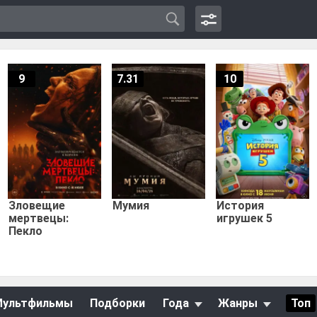
9
7.31
10
Зловещие
Мумия
История
мертвецы:
игрушек 5
Пекло
Мультфильмы
Подборки
Года
Жанры
Топ