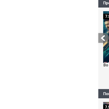
Пр
7.
Во
По
7.