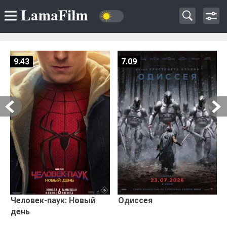
9.43
7.09
Человек-паук: Новый
Одиссея
день