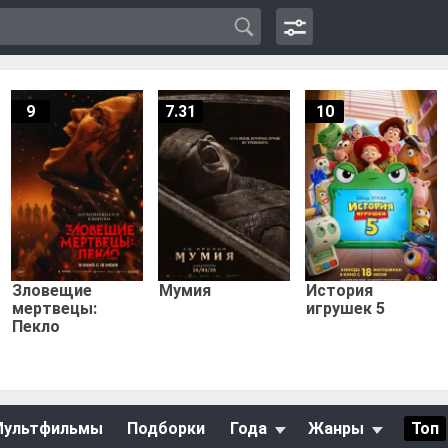
9
7.31
10
Зловещие
Мумия
История
мертвецы:
игрушек 5
Пекло
Мультфильмы
Подборки
Года
Жанры
Топ