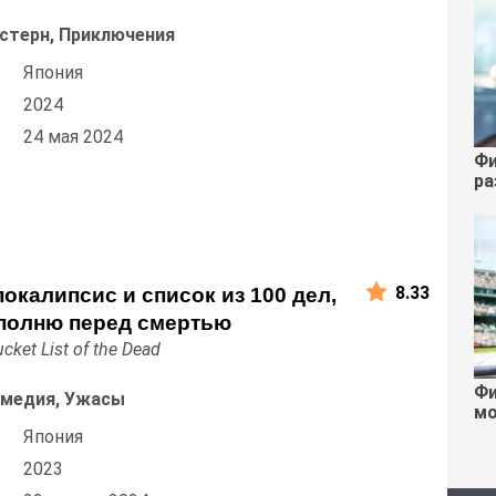
естерн, Приключения
Япония
2024
24 мая 2024
Фи
ра
8.33
окалипсис и список из 100 дел,
ыполню перед смертью
cket List of the Dead
Фи
омедия, Ужасы
мо
Япония
2023