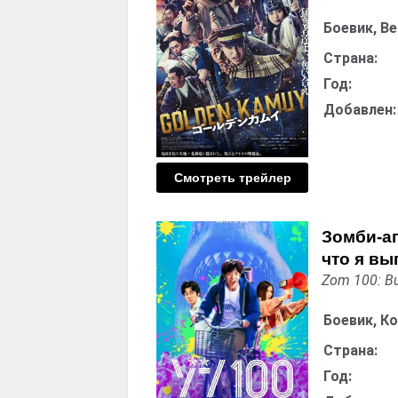
Боевик, В
Страна:
Год:
Добавлен:
Смотреть трейлер
Зомби-ап
что я в
Zom 100: Bu
Боевик, К
Страна:
Год: