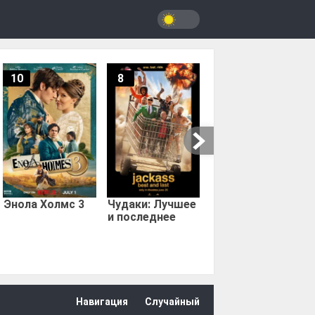
10
8
9.67
Мыс страха
Энола Холмс 3
Чудаки: Лучшее
и последнее
Навигация
Случайный