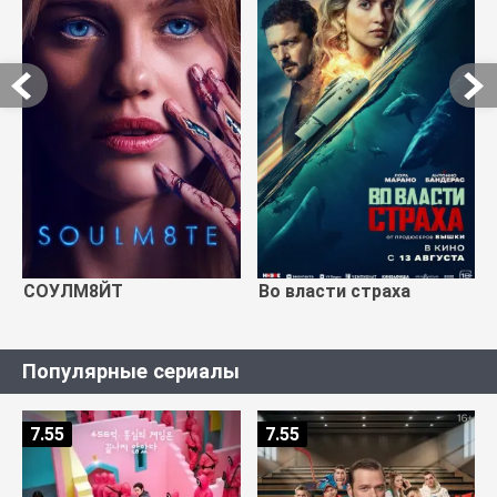
СОУЛМ8ЙТ
Во власти страха
Популярные сериалы
7.55
7.55