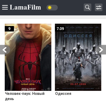
9
7.09
Человек-паук: Новый
Одиссея
день