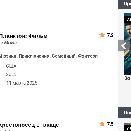
Пр
7.
7.2
Планктон: Фильм
he Movie
Мюзикл, Приключения, Семейный, Фэнтези
США
2025
Во
11 марта 2025
По
7.5
Крестоносец в плаще
7.