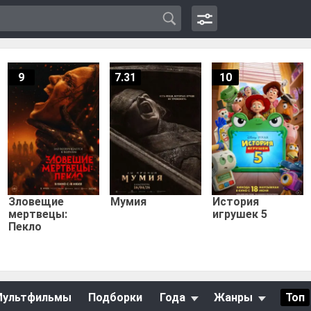
9
7.31
10
Зловещие
Мумия
История
мертвецы:
игрушек 5
Пекло
Мультфильмы
Подборки
Года
Жанры
Топ