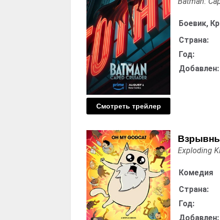
Batman: Ca
Боевик, К
Страна:
Год:
Добавлен:
Смотреть трейлер
Взрывны
Exploding K
Комедия
Страна:
Год:
Добавлен: