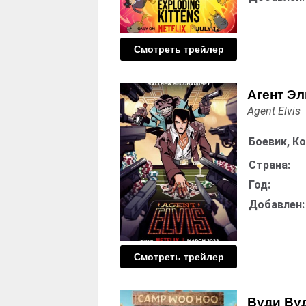
Смотреть трейлер
Агент Э
Agent Elvis
Боевик, К
Страна:
Год:
Добавлен:
Смотреть трейлер
Вуди Вуд