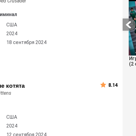
ped Crusader
риминал
США
2024
18 сентября 2024
Иг
(2 
8.14
е котята
ittens
США
2024
12 сентября 2024