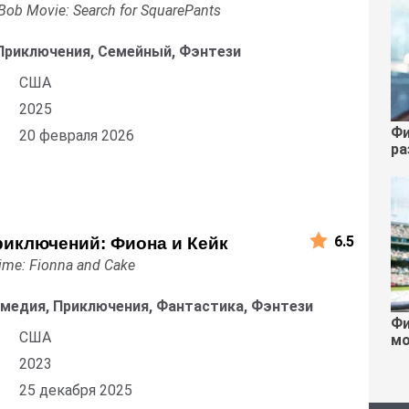
ob Movie: Search for SquarePants
Приключения, Семейный, Фэнтези
США
2025
Фи
20 февраля 2026
ра
6.5
риключений: Фиона и Кейк
ime: Fionna and Cake
омедия, Приключения, Фантастика, Фэнтези
Фи
США
мо
2023
25 декабря 2025