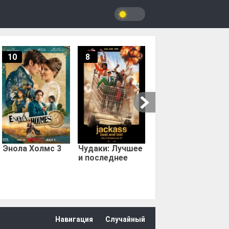
10
8
9.67
Мыс страха
Энола Холмс 3
Чудаки: Лучшее
и последнее
Навигация
Случайный