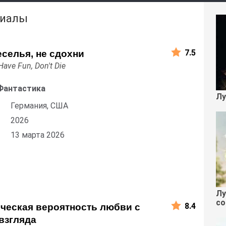
риалы
7.5
еселья, не сдохни
Have Fun, Don't Die
Фантастика
Лу
Германия, США
2026
13 марта 2026
Лу
со
8.4
ческая вероятность любви с
взгляда