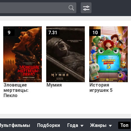
9
7.31
10
Зловещие
Мумия
История
мертвецы:
игрушек 5
Пекло
Мультфильмы
Подборки
Года
Жанры
Топ