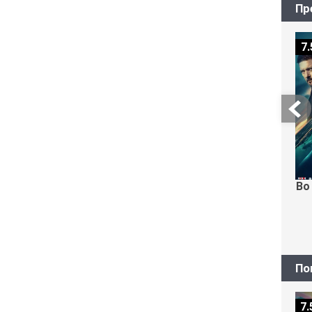
Пр
7.
Во
По
7.