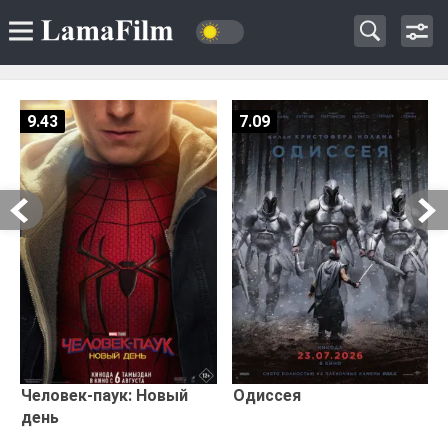
9.43
7.09
Человек-паук: Новый
Одиссея
день