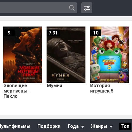
9
7.31
10
Зловещие
Мумия
История
мертвецы:
игрушек 5
Пекло
Мультфильмы
Подборки
Года
Жанры
Топ