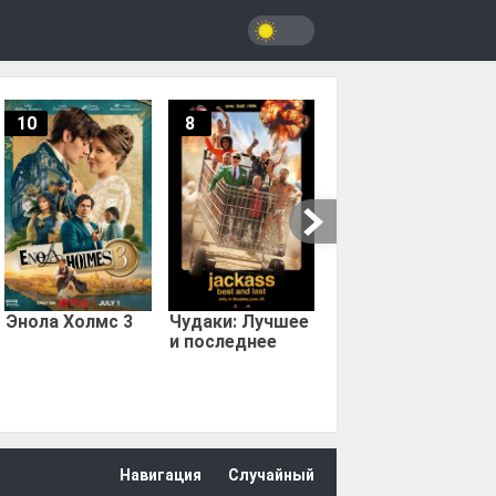
10
8
9.67
Мыс страха
Энола Холмс 3
Чудаки: Лучшее
и последнее
Навигация
Случайный