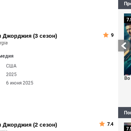
Пр
7.
9
 Джорджия (3 сезон)
rgia
медия
США
2025
Во
6 июня 2025
По
7.4
 Джорджия (2 сезон)
7.