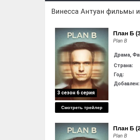
Винесса Антуан фильмы 
План Б (
Plan B
Драма, Фа
Страна:
Год:
Добавлен:
3 сезон 6 серия
Смотреть трейлер
План Б (
Plan B