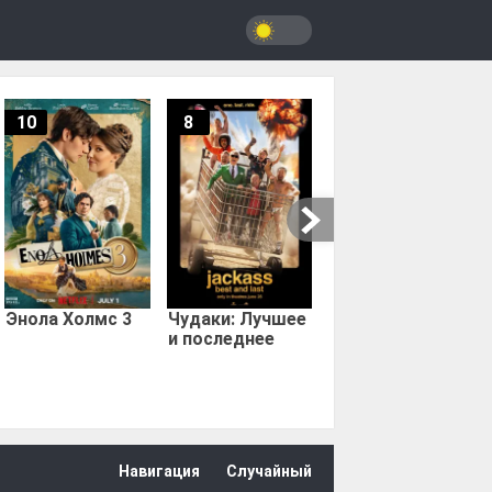
10
8
9.67
Мыс страха
Энола Холмс 3
Чудаки: Лучшее
и последнее
Навигация
Случайный