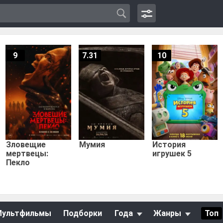
9
7.31
10
Зловещие
Мумия
История
мертвецы:
игрушек 5
Пекло
Мультфильмы
Подборки
Года
Жанры
Топ