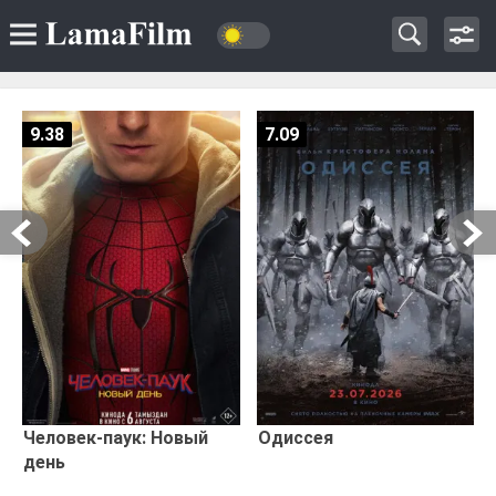
9.38
7.09
Человек-паук: Новый
Одиссея
день