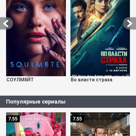
СОУЛМ8ЙТ
Во власти страха
Популярные сериалы
7.55
7.55