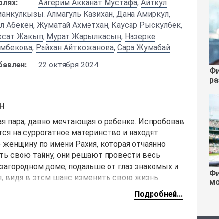
олях:
Айгерим Акканат Мустафа
,
Айткул
манкулкызы
,
Алмагуль Казихан
,
Дана Амиркул
,
л Абекен
,
Жуматай Ахметхан
,
Каусар Рыскулбек
,
ксат Жакып
,
Мурат Жарылкасын
,
Назерке
имбекова
,
Райхан Айткожанова
,
Сара Жумабай
бавлен:
22 октября 2024
Фи
ра
н
ая пара, давно мечтающая о ребенке. Испробовав
я на суррогатное материнство и находят
женщину по имени Рахия, которая отчаянно
ить свою тайну, они решают провести весь
загородном доме, подальше от глаз знакомых и
Фи
ия, видя в этом шанс изменить свою жизнь.
мо
Подробней...
к Динара, Кайрат и Рахия начинают замечать
ят пугающие инциденты — неясные звуки,
и необъяснимые движения предметов.