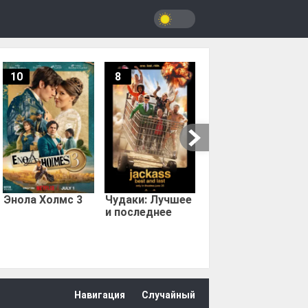
10
8
9.67
Мыс страха
Энола Холмс 3
Чудаки: Лучшее
и последнее
Навигация
Случайный