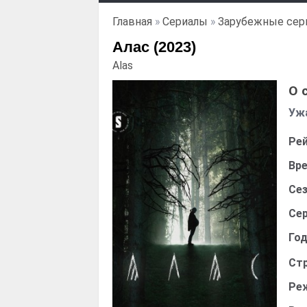
Главная
»
Сериалы
»
Зарубежные сер
Алас (2023)
Alas
О 
Уж
Рей
Вре
Сез
Сер
Год
Стр
Ре