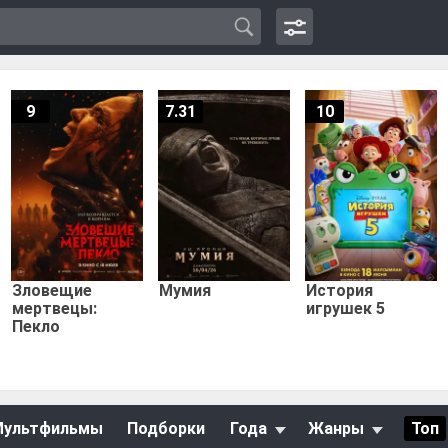
9
7.31
10
Зловещие
Мумия
История
мертвецы:
игрушек 5
Пекло
Мультфильмы
Подборки
Года
Жанры
Топ