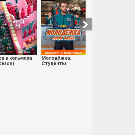
ра в кальмара
Молодёжка.
сезон)
Студенты
Во власти страха
Старый орёл
заняться с
 сексом