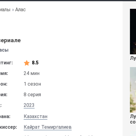
иалы
»
Алас
сериале
асы
Лу
тинг:
8.5
мя:
24 мин
он:
1 сезон
ия:
8 серия
:
2023
Лу
ана:
Казахстан
со
жиссер:
Кайрат Темиргалиев