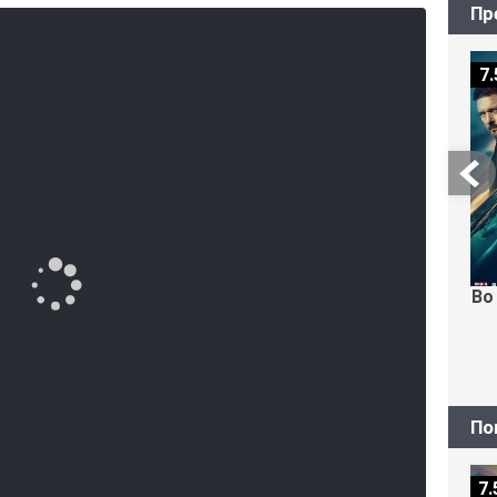
Пр
ах особняка обитает нечто потустороннее, что не
тря на попытки игнорировать происходящее,
а Рахия все чаще видит тревожные сны, где кто-
7.
к ее будущему ребенку.
ровать, пара начинает искать объяснение и
нит этот дом, оказывается куда мрачнее, чем они
 сталкивается с выбором: остаться и бороться с
 сбежать, рискуя потерять долгожданного
Во
По
7.