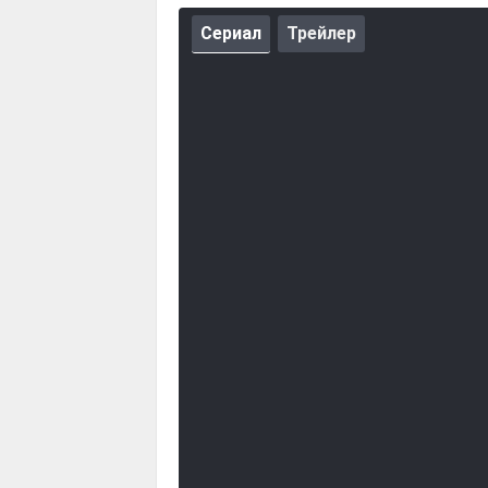
Постепенно они ощущают, что в стен
Сериал
Трейлер
желает оставлять их в покое. Несмо
страх и напряжение в доме растут, 
то или что-то пытается проникнуть 
Осознавая, что угрозу нельзя игнори
способы защиты. Тайна, которую хра
могли себе представить. Вскоре они
неведомым злом или оставить все и
ребенка.