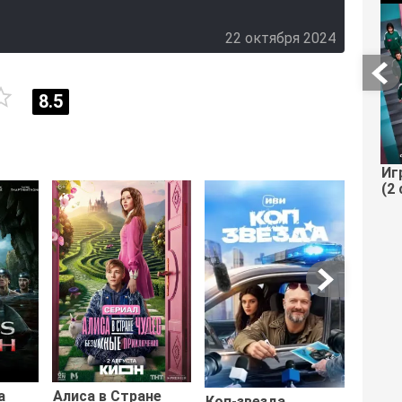
22 октября 2024
8.5
Иг
(2 
Хочу 
тобой
а
Алиса в Стране
Коп-звезда