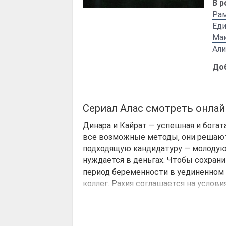
В р
Ра
Еди
Ма
Ал
До
Сериал Алас смотреть онлай
Динара и Кайрат — успешная и богат
все возможные методы, они решаютс
подходящую кандидатуру — молодую 
нуждается в деньгах. Чтобы сохран
период беременности в уединенном 
коллег. Рахия соглашается на услов
Однако с момента переезда в особня
странные явления. В доме происход
внезапные перепады температуры 