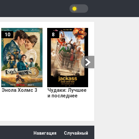
10
8
9.67
Мыс страха
Энола Холмс 3
Чудаки: Лучшее
и последнее
Навигация
Случайный