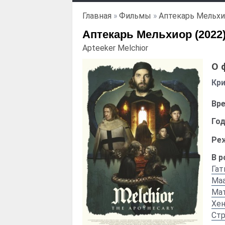
Главная
»
Фильмы
»
Аптекарь Мельх
Аптекарь Мельхиор (2022
Apteeker Melchior
О 
Кри
Вре
Год
Ре
В р
Гат
Маа
Ма
Хен
Стр