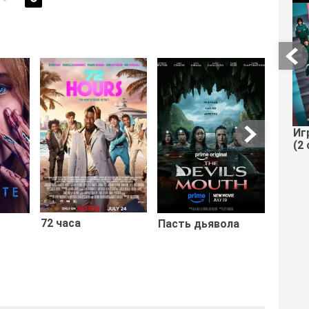
Алиса
чудес
Иг
прикл
(2 
72 часа
Пасть дьявола