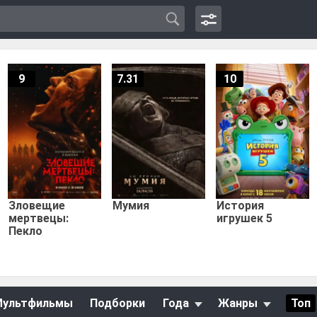
9
7.31
10
Зловещие
Мумия
История
мертвецы:
игрушек 5
Пекло
Мультфильмы
Подборки
Года
Жанры
Топ