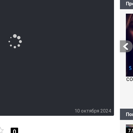
Пр
на ужаса: вслед за первым убийством
ующие преступления. Люди начинают понимать,
зится к раскрытию этой тайны, рискует
 обстановка накаляется, страх заполняет улицы,
начинают сомневаться в том, что убийца будет
СО
10 октября 2024
По
7.
0