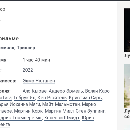
иор
)
фильме
минал, Триллер
Лу
мя:
1 час 40 мин
:
2022
жиссер:
Элмо Нюганен
олях:
Ало Кырве
,
Андеро Эрмель
,
Волли Каро
,
и Гага
,
Гебрук Ян
,
Кен Рюйтель
,
Кристиан Сарв
,
рья Йоханна Мяги
,
Майт Мальмстен
,
Марко
твере
,
Мартин Корк
,
Мартин Милл
,
Стен Зуппинг
,
Лу
со
дрик Тоомпере мл.
,
Хенесси Шмидт
,
Юрис
енга