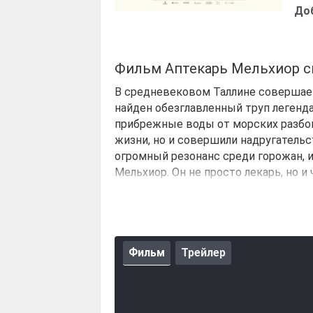
До
Фильм Аптекарь Мельхиор с
В средневековом Таллине совершает
найден обезглавленный труп легенда
прибрежные воды от морских разбой
жизни, но и совершили надругательс
огромный резонанс среди горожан, 
Мельхиор. Он не просто лекарь, но 
способностями и обширными связями
ему раскрывать даже самые запутан
В процессе своего расследования М
некую загадочную личность, известн
Фильм
Трейлер
человек связан с многолетними секр
укоренились в истории города. Чем
рыцаря и его поисках, тем больше ф
как кажется, кроется ключ к разгад