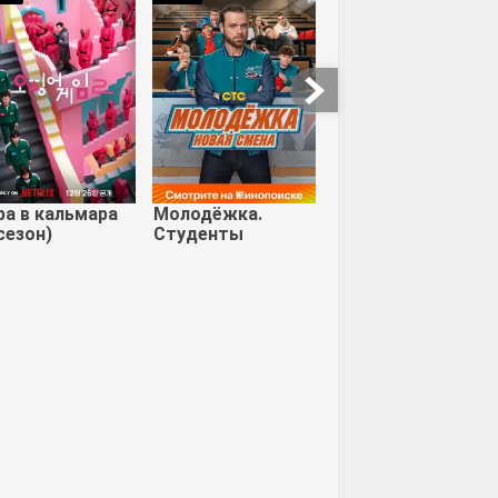
Коп-звезда
Хочу заняться с
тобой сексом
 в Стране
. Безумные
ра в кальмара
Молодёжка.
ючения
сезон)
Студенты