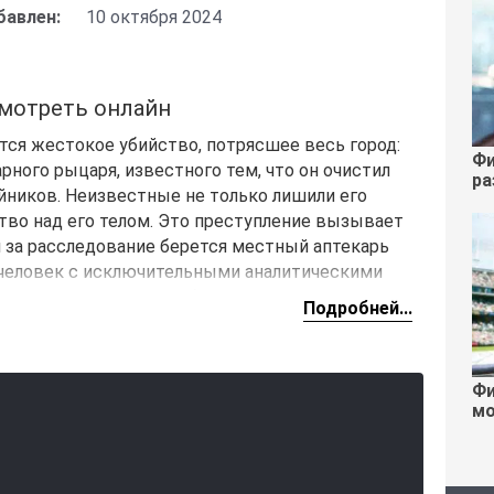
бавлен:
10 октября 2024
мотреть онлайн
ся жестокое убийство, потрясшее весь город:
Фи
рного рыцаря, известного тем, что он очистил
ра
ников. Неизвестные не только лишили его
тво над его телом. Это преступление вызывает
и за расследование берется местный аптекарь
и человек с исключительными аналитическими
 в различных слоях общества, что позволяет
Подробней...
ные дела.
ельхиор выясняет, что погибший рыцарь искал
ую как «узник Таллина». Этот таинственный
Фи
мо
етами и интригами, которые глубоко
 больше Мельхиор узнает о прошлом погибшего
актов приводят его к древнему монастырю, где,
ке происходящего.