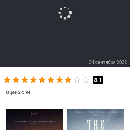
использовать. Он понимает, что это может плохо
кончиться, но не может поступить иначе. Бродяга
тоже оказывается втянут в эту историю, хотя сначала
не хотел вмешиваться. А Эстель узнаёт про
предательство и выходит на тропу войны.
24 сентября 2022
8.1
Оценок:
94