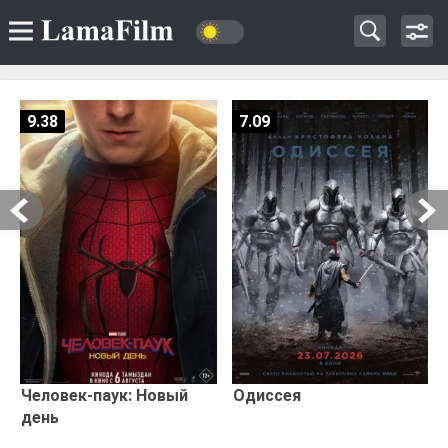
9.38
7.09
Человек-паук: Новый
Одиссея
день