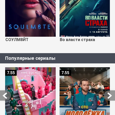
СОУЛМ8ЙТ
Во власти страха
Популярные сериалы
7.55
7.55