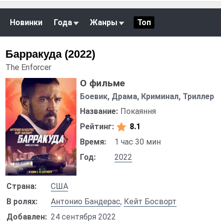
Новинки
Года
Жанры
Топ
Барракуда (2022)
The Enforcer
О фильме
Боевик, Драма, Криминал, Триллер
Название:
Покаяння
Рейтинг:
8.1
Время:
1 час 30 мин
Год:
2022
Страна:
США
В ролях:
Антонио Бандерас
,
Кейт Босворт
Добавлен:
24 сентября 2022