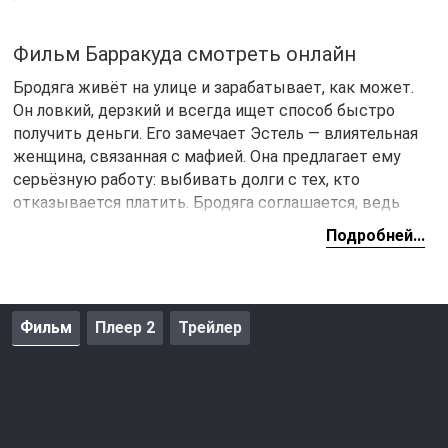
Фильм Барракуда смотреть онлайн
Бродяга живёт на улице и зарабатывает, как может.
Он ловкий, дерзкий и всегда ищет способ быстро
получить деньги. Его замечает Эстель — влиятельная
женщина, связанная с мафией. Она предлагает ему
серьёзную работу: выбивать долги с тех, кто
отказывается платить. Бродяга соглашается, ведь
деньги нужны, а дело вроде несложное.
Подробней...
В напарники ему достаётся Куда — бывший
заключённый с непростым прошлым. Он только
вышел на свободу и мечтает наладить отношения с
Фильм
Плеер 2
Трейлер
дочерью. Вместе они едут в Майами. Там Куда узнаёт,
что мафия использует юную девушку по имени Билли
и ставит её жизнь под угрозу. Это задевает его — он
хочет помочь.
Куда решает спрятать Билли и не дать мафии её