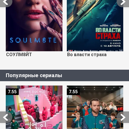
СОУЛМ8ЙТ
Во власти страха
Популярные сериалы
7.55
7.55