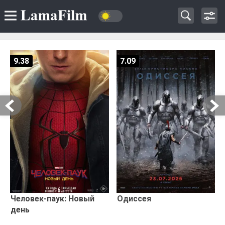
9.38
7.09
Человек-паук: Новый
Одиссея
день