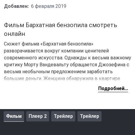
Добавлен:
6 февраля 2019
Фильм Бархатная бензопила смотреть
онлайн
Сюжет фильма «Бархатная бензопила»
разворачивается вокруг компании ценителей
современного искусства. Однажды к весьма важному
критику Морту Вандевальту обращается Джозефина с
весьма необычным предложением заработать
большие деньги. Женщина обнаружила в квартире
своего умершего соседа множество ценных картин. В
Подробней...
итоге они решают выставить ценные произведения
искусства на продажу и тем самым срубить большой
куш. Вот только для главных героев эта затея
оборачивается проблемами, которых они точно не
Фильм
Плеер 2
Трейлер
Трейлер
ожидали.