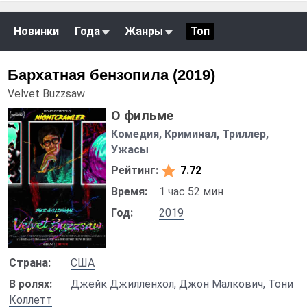
Новинки
Года
Жанры
Топ
Бархатная бензопила (2019)
Velvet Buzzsaw
О фильме
Комедия, Криминал, Триллер,
Ужасы
Рейтинг:
7.72
Время:
1 час 52 мин
Год:
2019
Страна:
США
В ролях:
Джейк Джилленхол
,
Джон Малкович
,
Тони
Коллетт