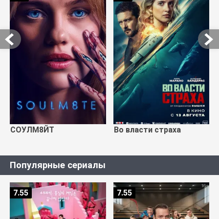
СОУЛМ8ЙТ
Во власти страха
Популярные сериалы
7.55
7.55