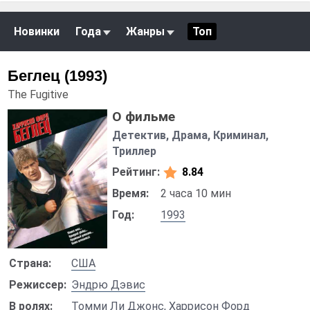
Новинки
Года
Жанры
Топ
Беглец (1993)
The Fugitive
О фильме
Детектив, Драма, Криминал,
Триллер
Рейтинг:
8.84
Время:
2 часа 10 мин
Год:
1993
Страна:
США
Режиссер:
Эндрю Дэвис
В ролях:
Томми Ли Джонс
,
Харрисон Форд