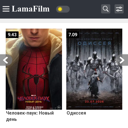
9.43
7.09
Человек-паук: Новый
Одиссея
день