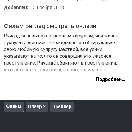
Добавлен:
15 ноября 2018
Фильм Беглец смотреть онлайн
Ричард был высококлассным хирургом, чья жизнь
рухнула в один миг. Неожиданно, он обнаруживает
свою любимую супругу мертвой, все улики
указывают на то, что он совершил это ужасное
преступление. Ричарда обвиняют в преступлении,
которого он не совершал, и приговаривают к
пожизненному заключению. Во время перевозки
Подробней...
заключенных, происходит авария, после которой
Ричарду удается совершить побег.
Беглец
пытается
скрыться, от полиции, чтобы провести свое
расследование и найти убийцу жены. Это
Фильм
Плеер 2
Трейлер
единственный шанс восстановить свое честное имя.