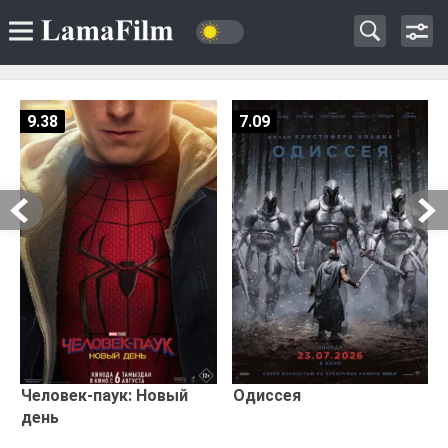
9.38
7.09
Человек-паук: Новый
Одиссея
день