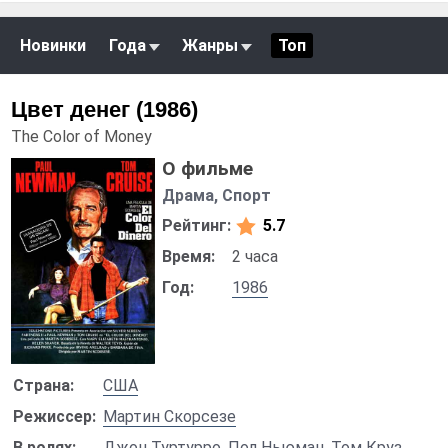
Новинки
Года
Жанры
Топ
Цвет денег (1986)
The Color of Money
О фильме
Драма, Спорт
Рейтинг:
5.7
Время:
2 часа
Год:
1986
Страна:
США
Режиссер:
Мартин Скорсезе
В ролях:
Джон Туртурро
,
Пол Ньюман
,
Том Круз