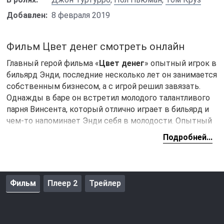
Добавлен:
8 февраля 2019
Фильм Цвет денег смотреть онлайн
Главный герой фильма «
Цвет денег
» опытный игрок в
бильярд Энди, последние несколько лет он занимается
собственным бизнесом, а с игрой решил завязать.
Однажды в баре он встретил молодого талантливого
парня Винсента, который отлично играет в бильярд и
чем-то напоминает Энди себя в молодости. Опытный
игрок, решил обучить юношу зарабатывать большие
Подробней...
деньги на игре и тем самым превратить его в
настоящего профессионала. В итоге их пути
разойдутся, и следующая встреча уже будет на
чемпионате по бильярду, но на этот раз великие
Фильм
Плеер 2
Трейлер
мастера окажутся по разные стороны стола.