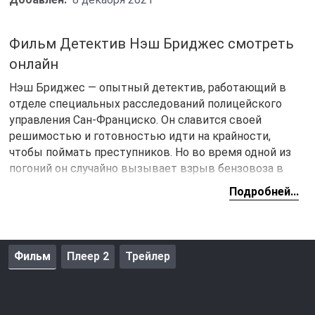
Фильм Детектив Нэш Бриджес смотреть
онлайн
Нэш Бриджес — опытный детектив, работающий в
отделе специальных расследований полицейского
управления Сан-Франциско. Он славится своей
решимостью и готовностью идти на крайности,
чтобы поймать преступников. Но во время одной из
погоний он случайно вызывает взрыв бензовоза в
центре города. Это приводит к отстранению от
Подробней...
службы на неопределённый срок, что сильно влияет
на карьеру и личную жизнь.
Спустя год Нэш и его верный напарник Джо Домингес
Фильм
Плеер 2
Трейлер
возвращаются к работе, когда расследование
жестоких убийств вновь выходит на первый план. В
ходе расследования становится очевидно, что
серийные убийства — это лишь часть более сложной