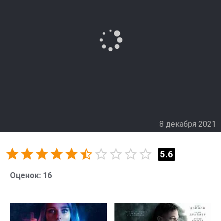
схемы. Полиция обнаруживает, что эти убийства
связаны с тайной организацией, которая проводит
среди людей опасные игры на выживание.
Нэш и Джо разгадывают эти происшествия, пытаясь
выйти на след маньяков. Их расследование ведёт к
страшному открытию — игры, в которых участвуют
обычные люди, являются смертельной угрозой.
8 декабря 2021
5.6
Оценок:
16