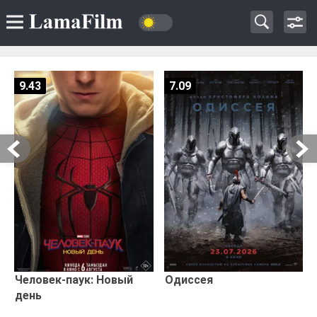
9.43
7.09
Человек-паук: Новый
Одиссея
день