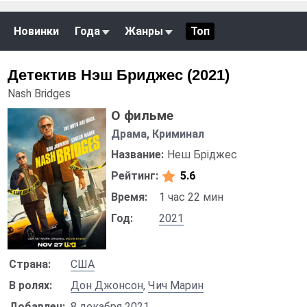
Новинки
Года
Жанры
Топ
Детектив Нэш Бриджес (2021)
Nash Bridges
О фильме
Драма, Криминал
Название:
Неш Бріджес
Рейтинг:
5.6
Время:
1 час 22 мин
Год:
2021
Страна:
США
В ролях:
Дон Джонсон
,
Чич Марин
Добавлен:
8 декабря 2021