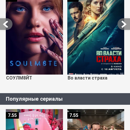
СОУЛМ8ЙТ
Во власти страха
Популярные сериалы
7.55
7.55