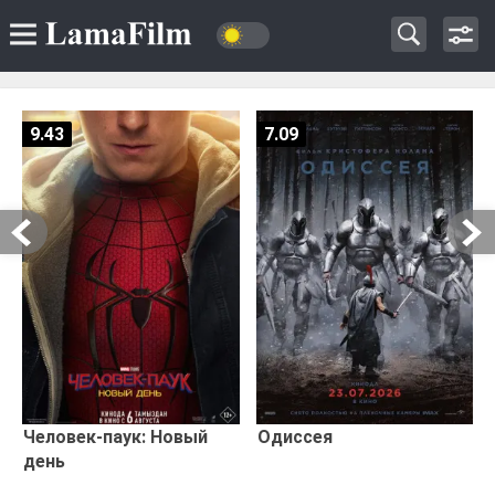
9.43
7.09
Человек-паук: Новый
Одиссея
день