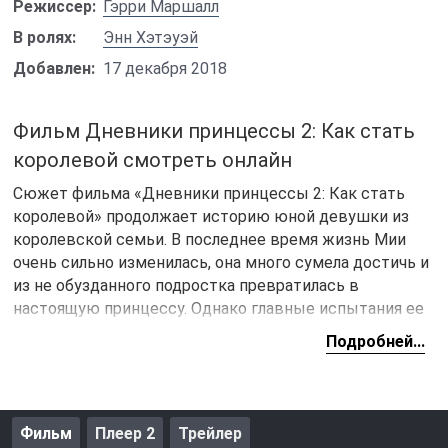
Режиссер:
Гэрри Маршалл
В ролях:
Энн Хэтэуэй
Добавлен:
17 декабря 2018
Фильм Дневники принцессы 2: Как стать
королевой смотреть онлайн
Сюжет фильма «Дневники принцессы 2: Как стать
королевой» продолжает историю юной девушки из
королевской семьи. В последнее время жизнь Мии
очень сильно изменилась, она много сумела достичь и
из не обузданного подростка превратилась в
настоящую принцессу. Однако главные испытания ее
ждут впереди, ведь чтобы стать наследной
Подробней...
королевой своей страны нужно выйти замуж. Это
очень непростой шаг, к тому же найти достойного
мужа, с которым захочется прожить всю жизнь
задача непростая.
Фильм
Плеер 2
Трейлер