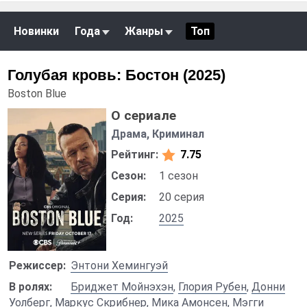
Новинки
Года
Жанры
Топ
Голубая кровь: Бостон (2025)
Boston Blue
О сериале
Драма, Криминал
Рейтинг:
7.75
Сезон:
1 сезон
Серия:
20 серия
Год:
2025
Режиссер:
Энтони Хемингуэй
В ролях:
Бриджет Мойнэхэн
,
Глория Рубен
,
Донни
Уолберг
,
Маркус Скрибнер
,
Мика Амонсен
,
Мэгги