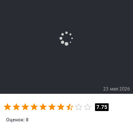
постепенно становится необходимостью, а
разногласия – поводом учиться. Герои постепенно
находят общий язык в работе, что позволяет
эффективнее раскрывать преступления. Городские
улицы Бостона проверяют их навыки и терпение,
заставляя искать баланс между опытом и правилами.
23 мая 2026
7.75
Оценок:
8