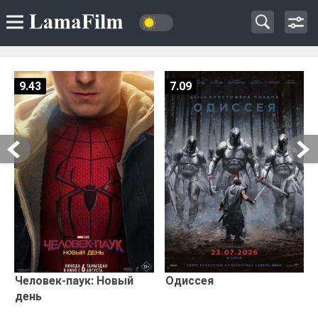
9.43
7.09
Человек-паук: Новый
Одиссея
день