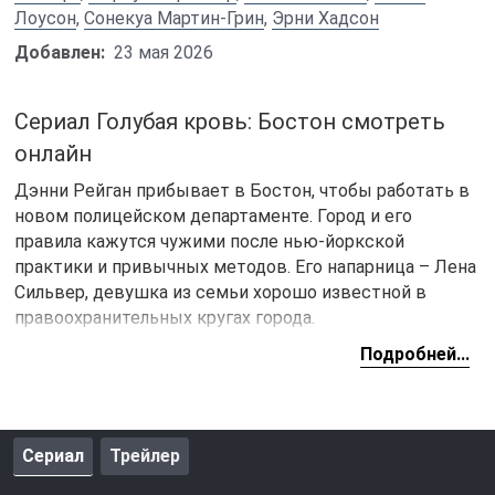
Лоусон
,
Сонекуа Мартин-Грин
,
Эрни Хадсон
Добавлен:
23 мая 2026
Сериал Голубая кровь: Бостон смотреть
онлайн
Дэнни Рейган прибывает в Бостон, чтобы работать в
новом полицейском департаменте. Город и его
правила кажутся чужими после нью-йоркской
практики и привычных методов. Его напарница – Лена
Сильвер, девушка из семьи хорошо известной в
правоохранительных кругах города.
Подробней...
Становится ясно, что у героев разные подходы и
принципы расследования, которые они применяют.
Дэнни привыкает к новым правилам и понимает, что
прямые методы не всегда уместны. Лена строгая и
Сериал
Трейлер
настойчивая, из-за чего бывают споры, но это
помогает им двигаться вперед. Сотрудничество