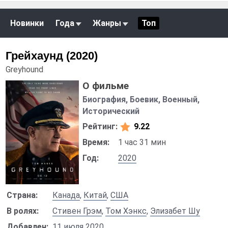
Новинки
Года
Жанры
Топ
Грейхаунд (2020)
Greyhound
О фильме
Биография, Боевик, Военный,
Исторический
Рейтинг:
9.22
Время:
1 час 31 мин
Год:
2020
Страна:
Канада
,
Китай
,
США
В ролях:
Стивен Грэм
,
Том Хэнкс
,
Элизабет Шу
Добавлен:
11 июля 2020