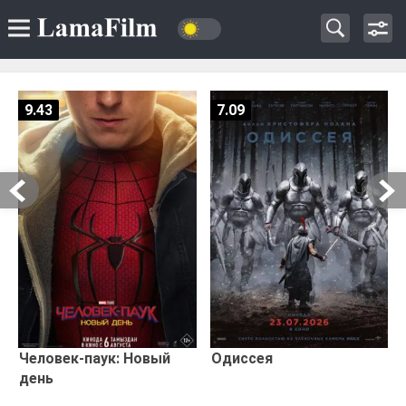
9.43
7.09
Человек-паук: Новый
Одиссея
день