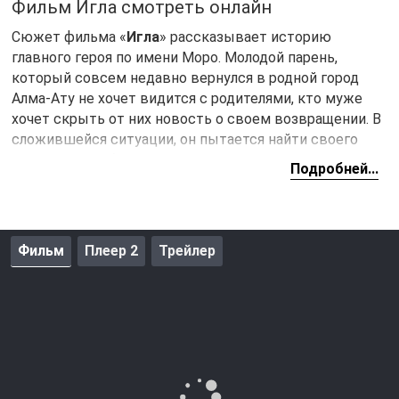
Фильм Игла смотреть онлайн
Сюжет фильма «
Игла
» рассказывает историю
главного героя по имени Моро. Молодой парень,
который совсем недавно вернулся в родной город
Алма-Ату не хочет видится с родителями, кто муже
хочет скрыть от них новость о своем возвращении. В
сложившейся ситуации, он пытается найти своего
должника, чтобы взять денег на существование. Его
Подробней...
пути пересекаются, с бывшей девушкой по имени
Дина, которая сильно изменилась за последние
несколько лет. Вскоре выясняется, что она подсела на
иглу и Моро собирается спасти девушку от
Фильм
Плеер 2
Трейлер
наркотиков.