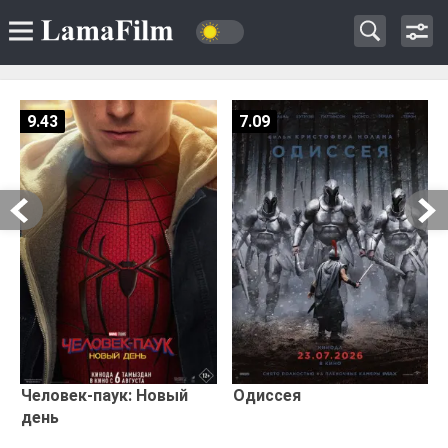
9.43
7.09
Человек-паук: Новый
Одиссея
день