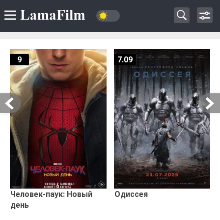
9
7.09
Человек-паук: Новый
Одиссея
день