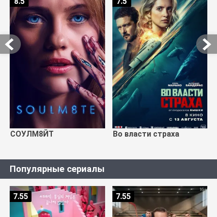
8.5
7.5
СОУЛМ8ЙТ
Во власти страха
Популярные сериалы
7.55
7.55