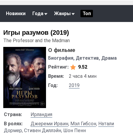
Новинки
Года
Жанры
Топ
Игры разумов (2019)
The Professor and the Madman
О фильме
Биография, Детектив, Драма
Рейтинг:
9.52
Время:
2 часа 4 мин
Год:
2019
Страна:
Ирландия
В ролях:
Джереми Ирвин
,
Мэл Гибсон
,
Натали
Дормер
,
Стивен Диллэйн
,
Шон Пенн