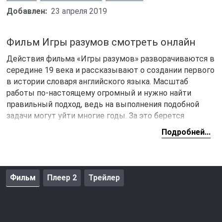
Добавлен:
23 апреля 2019
Фильм Игры разумов смотреть онлайн
Действия фильма «Игры разумов» разворачиваются в
середине 19 века и рассказывают о создании первого
в истории словаря английского языка. Масштаб
работы по-настоящему огромный и нужно найти
правильный подход, ведь на выполнения подобной
задачи могут уйти многие годы. За это берется
оксфордский профессор Джеймс Мюррей, у которого
Подробней...
есть свой подход к данному делу. Помогать в
создании словаря ему будет доктор Уильям Майнор,
отбывающий наказание за убийство человека.
Фильм
Плеер 2
Трейлер