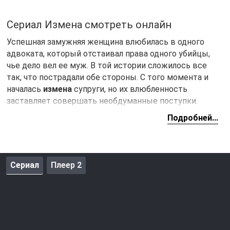
Сериал Измена смотреть онлайн
Успешная замужняя женщина влюбилась в одного
адвоката, который отстаивал права одного убийцы,
чье дело вел ее муж. В той истории сложилось все
так, что пострадали обе стороны. С того момента и
началась
измена
супруги, но их влюбленность
заставляет совершать необдуманные поступки.
Семейные ценности были нарушены, но это не
Подробней...
главное, поскольку их отношения понесли
разрушительную стадию.
Сериал
Плеер 2