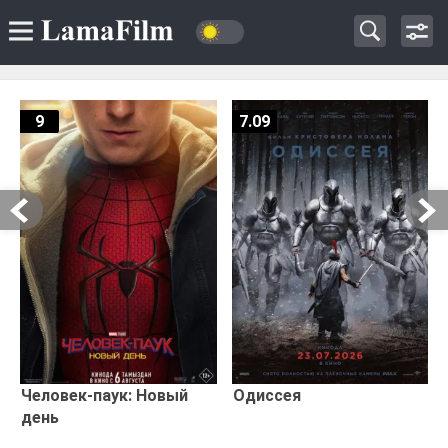
9
7.09
Человек-паук: Новый
Одиссея
день