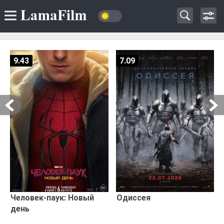
9.43
7.09
Человек-паук: Новый
Одиссея
день