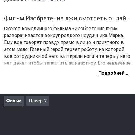
Фильм Изобретение лжи смотреть онлайн
Сюжет комедийного фильма «Изобретение лжи»
разворачивается вокруг редкого неудачника Марка.
Ему все говорят правду прямо в лицо и приятного в
этом мало. Главный герой теряет работу, на которой
все сотрудники об него вытирали ноги и теперь у него
нет денег, чтобы заплатить за квартиру. Его невезение
это родовое проклятие и что-то в этом роде. Вот
Подробней...
только в один миг жизнь Марка круто меняется. Люди
начинают верить каждому его слову и Марк начинает
использовать эту ситуацию.
Фильм
Плеер 2