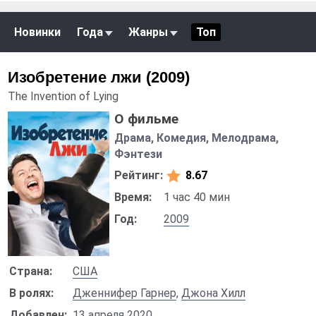
Новинки
Года
Жанры
Топ
Изобретение лжи (2009)
The Invention of Lying
О фильме
Драма, Комедия, Мелодрама,
Фэнтези
Рейтинг:
8.67
Время:
1 час 40 мин
Год:
2009
Страна:
США
В ролях:
Дженнифер Гарнер
,
Джона Хилл
Добавлен:
13 апреля 2020