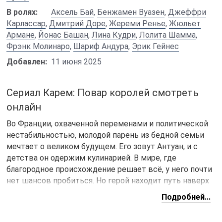
В ролях:
Аксель Бай
,
Бенжамен Вуазен
,
Джеффри
Карлассар
,
Дмитрий Доре
,
Жереми Ренье
,
Жюльет
Армане
,
Йонас Башан
,
Лина Кудри
,
Лолита Шамма
,
Фрэнк Молинаро
,
Шариф Андура
,
Эрик Гейнес
Добавлен:
11 июня 2025
Сериал Карем: Повар королей смотреть
онлайн
Во Франции, охваченной переменами и политической
нестабильностью, молодой парень из бедной семьи
мечтает о великом будущем. Его зовут Антуан, и с
детства он одержим кулинарией. В мире, где
благородное происхождение решает всё, у него почти
нет шансов пробиться. Но герой находит путь наверх
— его талант, настойчивость и умение угодить как
Подробней...
утонченным вкусам знати, так и дамским сердцам
открывают ему двери в дома самых влиятельных