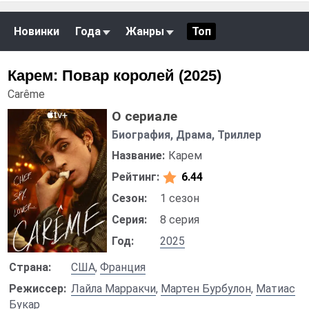
Новинки
Года
Жанры
Топ
Карем: Повар королей (2025)
Carême
О сериале
Биография, Драма, Триллер
Название:
Карем
Рейтинг:
6.44
Сезон:
1 сезон
Серия:
8 серия
Год:
2025
Страна:
США
,
Франция
Режиссер:
Лайла Марракчи
,
Мартен Бурбулон
,
Матиас
Букар