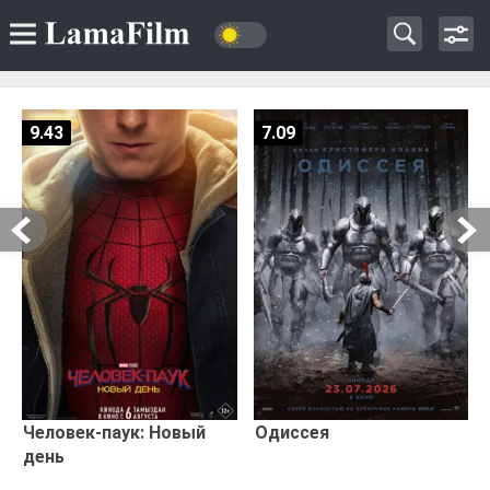
9.43
7.09
Человек-паук: Новый
Одиссея
день