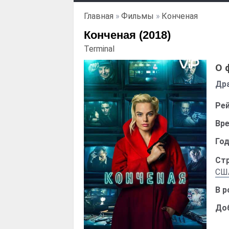
Главная
»
Фильмы
»
Конченая
Конченая (2018)
Terminal
О 
Дра
Рей
Вре
Год
Стр
СШ
В р
До