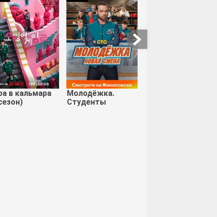
ма
Хладнокровный
Алита: Боевой
ангел
ра в кальмара
Молодёжка.
сезон)
Студенты