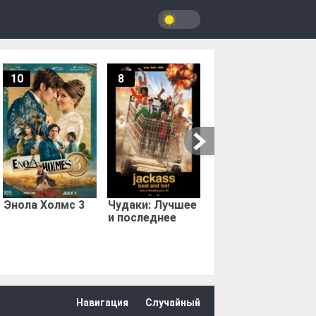
10
8
9.67
Мыс страха
Энола Холмс 3
Чудаки: Лучшее
и последнее
Навигация
Случайный