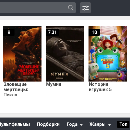
9
7.31
10
Зловещие
Мумия
История
мертвецы:
игрушек 5
Пекло
Мультфильмы
Подборки
Года
Жанры
Топ