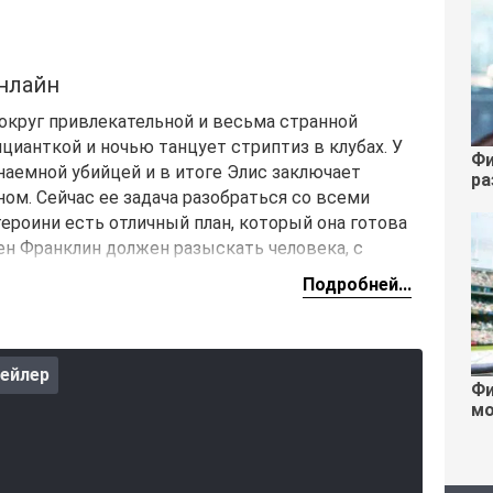
нлайн
круг привлекательной и весьма странной
цианткой и ночью танцует стриптиз в клубах. У
Фи
наемной убийцей и в итоге Элис заключает
ра
ом. Сейчас ее задача разобраться со всеми
героини есть отличный план, который она готова
ен Франклин должен разыскать человека, с
счеты.
Подробней...
ейлер
Фи
мо