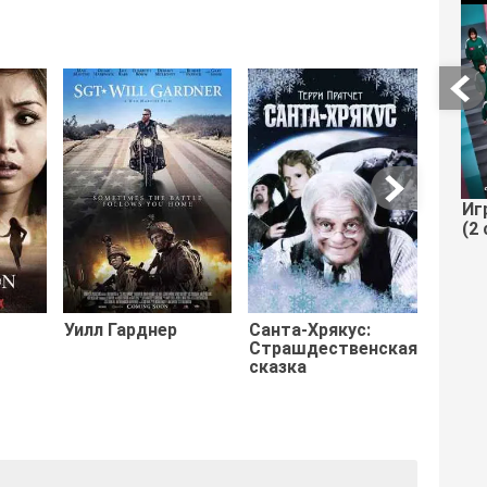
Трав
Иг
(2 
Уилл Гарднер
Санта-Хрякус:
Страшдественская
сказка