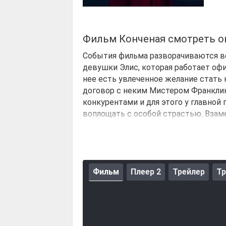
Фильм Конченая смотреть о
События фильма разворачиваются во
девушки Элис, которая работает офи
нее есть увлеченное желание стать 
договор с неким Мистером Франклин
конкурентами и для этого у главной 
воплощать с особой страстью. Взам
которым Элис хочет свести старые 
Фильм
Плеер 2
Трейлер
Тр