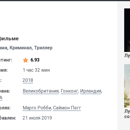
фильме
ма, Криминал, Триллер
Лу
тинг:
6.93
мя:
1 час 32 мин
:
2018
ана:
Великобритания
,
Гонконг
,
Ирландия
,
А
олях:
Марго Робби
,
Саймон Пегг
Лу
со
бавлен:
21 июля 2019