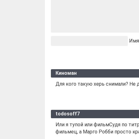
Имя
Киноман
Для кого такую херь снимали? Не
todosoff7
Или я тупой или фильмСудя по тит
фильмец, а Марго Робби просто кра