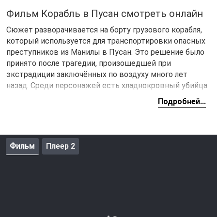
Фильм Корабль в Пусан смотреть онлайн
Сюжет разворачивается на борту грузового корабля,
который используется для транспортировки опасных
преступников из Манилы в Пусан. Это решение было
принято после трагедии, произошедшей при
экстрадиции заключённых по воздуху много лет
назад. Среди персонажей есть хладнокровный убийца
Чон Ду, чье тело покрыто татуировками, и Доил, на
Подробней...
первый взгляд добрый и учтивый человек, чье
поведение заставляет усомниться в его
невиновности.
Фильм
Плеер 2
Для охраны заключённых на судно назначено более
двух десятков профессиональных детективов, среди
которых – Ли Сок У и Ли Да Ён. Им строго приказано
быть предельно внимательными и не допускать
побега. Однако неожиданно происходит то, чего никто
не мог предсказать: преступники начинают
осуществлять свой план побега. Ситуация быстро