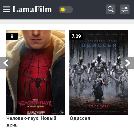
9
7.09
Человек-паук: Новый
Одиссея
день