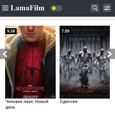
9.38
7.09
Человек-паук: Новый
Одиссея
день