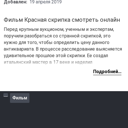
Добавлен:
19 апреля 2019
Фильм Красная скрипка смотреть онлайн
Перед крупным аукционом, ученным и экспертам,
поручили разобраться со странной скрипкой, это
нужно для того, чтобы определить цену данного
антиквариата. В процессе расследование выясняется
удивительное прошлое этой скрипки. Ее создал
итальянский мастер в 17 веке и наделил
способностью осуществлять желания своих хозяев.
Подробней...
Один из экспертов приходит к выводу, что
красная
скрипка
бесценна и ее нужно заполучить любой ценой.
Фильм