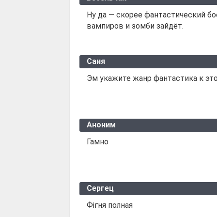
Ну да — скорее фантастический бо
вампиров и зомби зайдёт.
Саня
Эм укажите жанр фантастика к эт
Аноним
Гамно
Сергец
Фігня полная