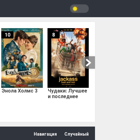
10
8
9.67
Мыс страха
Энола Холмс 3
Чудаки: Лучшее
и последнее
Навигация
Случайный