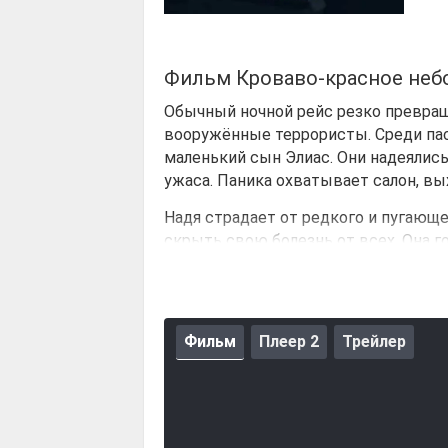
Фильм Кроваво-красное неб
Обычный ночной рейс резко превращ
вооружённые террористы. Среди па
маленький сын Элиас. Они надеялись
ужаса. Паника охватывает салон, вы
Надя страдает от редкого и пугающе
скрыть свою болезнь от всех. Она г
и быть рядом с сыном. Но в этой си
защитить Элиаса, женщина идёт на к
всегда скрывала.
Фильм
Плеер 2
Трейлер
Пока террористы угрожают жизни пас
становится самым страшным врагом.
видит мать такой, какой не знал ран
придётся потерять себя.