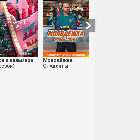
дос
Свинья
Толмен. Первый
демон
ра в кальмара
Молодёжка.
сезон)
Студенты