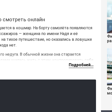
о смотреть онлайн
ается в кошмар. На борту самолёта появляются
ссажиров — женщина по имени Надя и её
Фи
 на тихое путешествие, но оказались в ловушке
ра
хода нет.
го недуга. В обычной жизни она старается
одами училась жить с этим, контролировать себя
Подробней...
туации приходится сделать выбор. Чтобы
райние меры и выпускает на свободу то, что
ажиров на борту, Надя начинает борьбу. Её сила
Фи
 Кабина превращается в поле битвы. Элиас
мо
ьше. Ради него она готова на всё, даже если