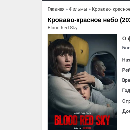
Главная
»
Фильмы
»
Кроваво-красное
Кроваво-красное небо (20
Blood Red Sky
О 
Бое
Наз
Рей
Вре
Год
Стр
До