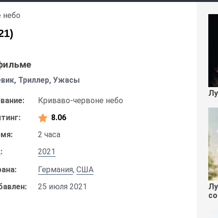
 небо
21)
фильме
вик, Триллер, Ужасы
Лу
вание:
Криваво-червоне небо
тинг:
8.06
мя:
2 часа
:
2021
ана:
Германия
,
США
Лу
бавлен:
25 июля 2021
со