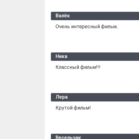
Валёк
Очень интересный фильм..
Ника
Классный фильм!!!
Лера
Крутой фильм!
Весельчак