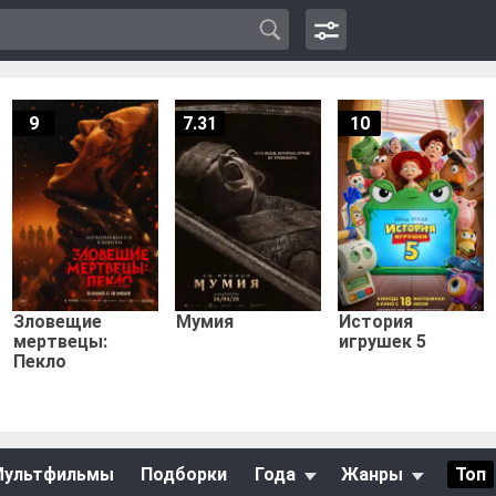
9
7.31
10
Зловещие
Мумия
История
мертвецы:
игрушек 5
Пекло
Мультфильмы
Подборки
Года
Жанры
Топ