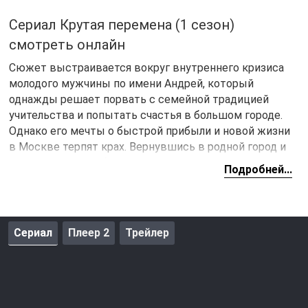
Сериал Крутая перемена (1 сезон)
смотреть онлайн
Сюжет выстраивается вокруг внутреннего кризиса
молодого мужчины по имени Андрей, который
однажды решает порвать с семейной традицией
учительства и попытать счастья в большом городе.
Однако его мечты о быстрой прибыли и новой жизни
в Москве терпят крах. Вернувшись в родной город и
оказавшись у разбитого корыта, Андрей видит
Подробней...
единственный способ выйти из финансовой ямы —
продать старинный фамильный дом, окружённый
легендами о связи с Пушкиным.
Сериал
Плеер 2
Трейлер
Проблема в том, что дом юридически принадлежит
отцу Андрея, который отбывает срок и винит сына в
собственном падении. Чтобы сгладить конфликт и
получить согласие, герой идёт на неожиданный шаг:
устраивается работать учителем литературы в