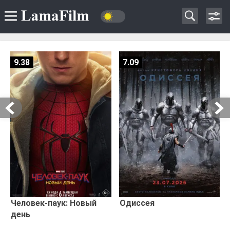
9.38
7.09
Человек-паук: Новый
Одиссея
день