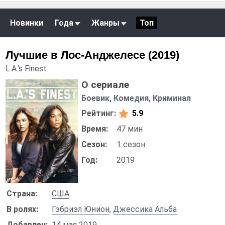
Новинки
Года
Жанры
Топ
Лучшие в Лос-Анджелесе (2019)
L.A.'s Finest
О сериале
Боевик, Комедия, Криминал
Рейтинг:
5.9
Время:
47 мин
Сезон:
1 сезон
Год:
2019
Страна:
США
В ролях:
Гэбриэл Юнион
,
Джессика Альба
Добавлен:
14 мая 2019