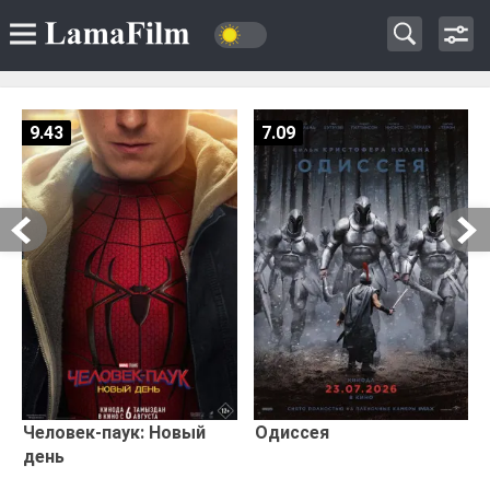
9.43
7.09
Человек-паук: Новый
Одиссея
день