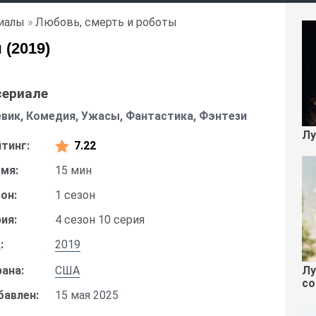
иалы
»
Любовь, смерть и роботы
(2019)
сериале
вик, Комедия, Ужасы, Фантастика, Фэнтези
Лу
тинг:
7.22
мя:
15 мин
он:
1 сезон
ия:
4 сезон 10 серия
:
2019
Лу
ана:
США
со
бавлен:
15 мая 2025