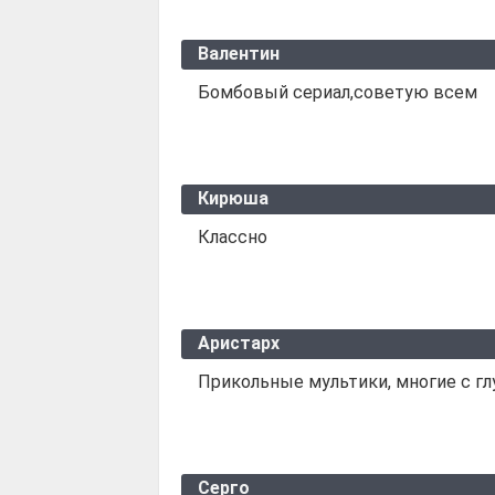
Валентин
Бомбовый сериал,советую всем
Кирюша
Классно
Аристарх
Прикольные мультики, многие с г
Серго