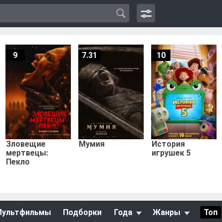
9
7.31
10
Зловещие
Мумия
История
мертвецы:
игрушек 5
Пекло
Мультфильмы
Подборки
Года
Жанры
Топ