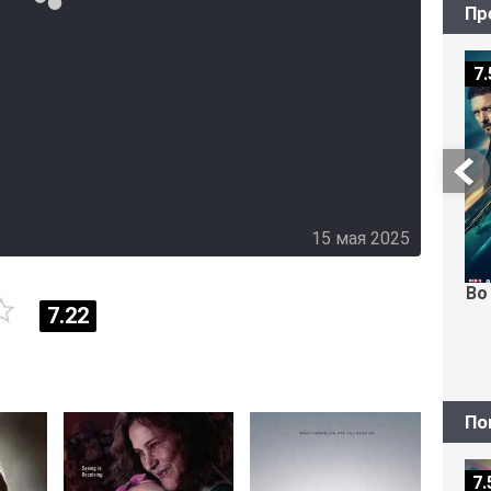
Пр
7.
15 мая 2025
Во
7.22
По
Осмо
7.