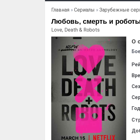
Главная
»
Сериалы
»
Зарубежные сер
Любовь, смерть и роботы 
Love, Death & Robots
О 
Бое
Рей
Вре
Сез
Сер
Год
Стр
До