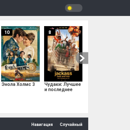
10
8
9.67
Мыс страха
Энола Холмс 3
Чудаки: Лучшее
и последнее
Навигация
Случайный