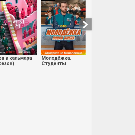
тени
ра в кальмара
Молодёжка.
сезон)
Студенты