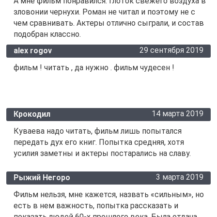
А мне фильм понравился. Глоток свежего воздуха в
зловонии чернухи. Роман не читал и поэтому не с
чем сравнивать. Актеры отлично сыграли, и состав
подобран классно.
29 сентября 2019
alex rogov
фильм ! читать , да нужно . фильм чудесен !
14 марта 2019
Крокодил
Куваева надо читать, фильм лишь попытался
передать дух его книг. Попытка средняя, хотя
усилия заметны и актеры постарались на славу.
3 марта 2019
Рыжий Негоро
Фильм нельзя, мне кажется, назвать «сильным», но
есть в нем важность, попытка рассказать и
показать людей 60-х прошлого века. Была отдача,