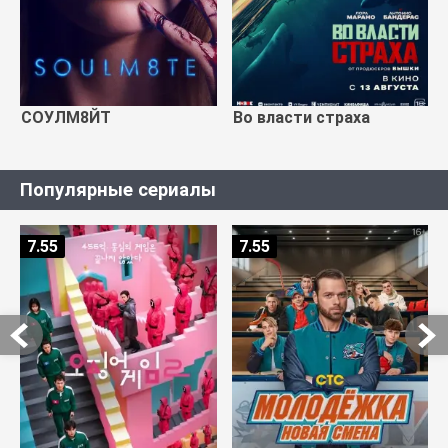
СОУЛМ8ЙТ
Во власти страха
Популярные сериалы
7.55
7.55