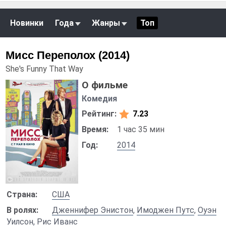
Новинки
Года
Жанры
Топ
Мисс Переполох (2014)
She's Funny That Way
О фильме
Комедия
Рейтинг:
7.23
Время:
1 час 35 мин
Год:
2014
Страна:
США
В ролях:
Дженнифер Энистон
,
Имоджен Путс
,
Оуэн
Уилсон
,
Рис Иванс