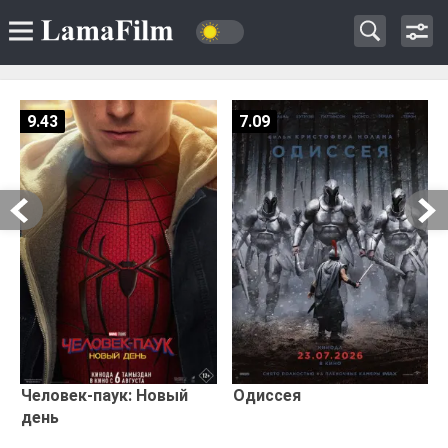
9.43
7.09
Человек-паук: Новый
Одиссея
день