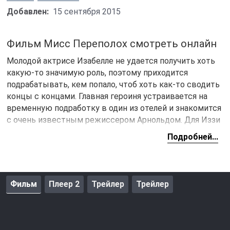
Добавлен:
15 сентября 2015
Фильм Мисс Переполох смотреть онлайн
Молодой актрисе Изабелле не удается получить хоть
какую-то значимую роль, поэтому приходится
подрабатывать, кем попало, чтоб хоть как-то сводить
концы с концами. Главная героиня устраивается на
временную подработку в один из отелей и знакомится
с очень известным режиссером Арнольдом. Для Иззи
это счастливое знакомство станет началом большой
Подробней...
карьеры. Воспользовавшись своим шансом, она
провела ночку с Арнольдом и начала его
шантажировать, что расскажет его жене об интрижке.
Арнольду не остается другого выбора, кроме, как
Фильм
Плеер 2
Трейлер
Трейлер
пристроить свою подругу в пьесу.