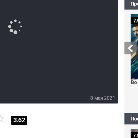
Пр
7.
Во
8 мая 2021
По
3.62
7.