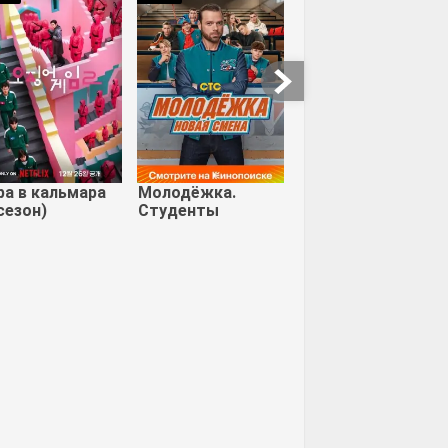
ардо
Угрюм-река
Сокол и Зимний
Солдат
ра в кальмара
Молодёжка.
сезон)
Студенты