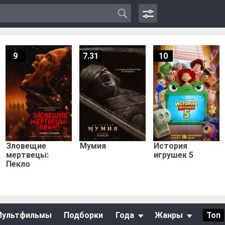
9
7.31
10
Зловещие
Мумия
История
мертвецы:
игрушек 5
Пекло
Мультфильмы
Подборки
Года
Жанры
Топ