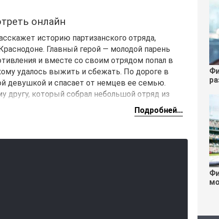
отреть онлайн
асскажет историю партизанского отряда,
раснодоне. Главный герой — молодой парень
отивления и вместе со своим отрядом попал в
Фи
кому удалось выжить и сбежать. По дороге в
ра
ой девушкой и спасает от немцев ее семью.
у другу, который собрал небольшой отряд из
ние.
Подробней...
Фи
мо