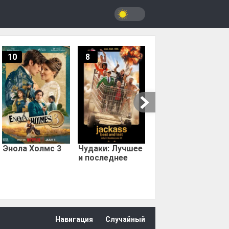
10
8
9.67
Мыс страха
Энола Холмс 3
Чудаки: Лучшее
и последнее
Навигация
Случайный