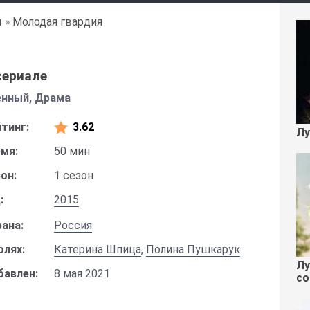
ы
»
Молодая гвардия
сериале
енный, Драма
тинг:
3.62
Лу
мя:
50 мин
он:
1 сезон
:
2015
ана:
Россия
олях:
Катерина Шпица
,
Полина Пушкарук
Лу
бавлен:
8 мая 2021
со