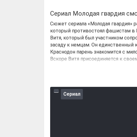
Сериал Молодая гвардия см
Сюжет сериала «Молодая гвардия» р
который противостоял фашистам в К
Витя, который был участником сопр
засаду к немцам. Он единственный 
Краснодон парень знакомится с мил
Вскоре Витя присоединяется к своем
мальчишек, чтобы вести сопротивле
Сериал