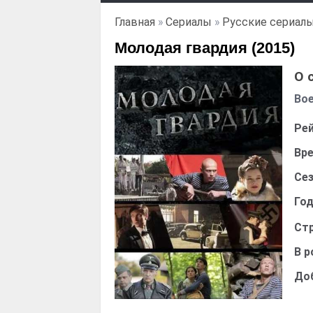
Главная
»
Сериалы
»
Русские сериал
Молодая гвардия (2015)
О 
Во
Рей
Вре
Сез
Год
Стр
В р
До