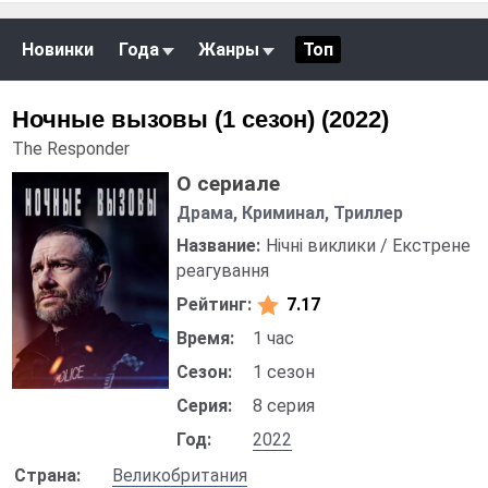
Новинки
Года
Жанры
Топ
Ночные вызовы (1 сезон) (2022)
The Responder
О сериале
Драма, Криминал, Триллер
Название:
Нічні виклики / Екстрене
реагування
Рейтинг:
7.17
Время:
1 час
Сезон:
1 сезон
Серия:
8 серия
Год:
2022
Страна:
Великобритания