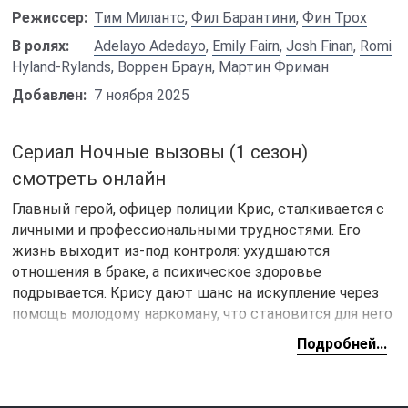
Режиссер:
Тим Милантс
,
Фил Барантини
,
Фин Трох
В ролях:
Adelayo Adedayo
,
Emily Fairn
,
Josh Finan
,
Romi
Hyland-Rylands
,
Воррен Браун
,
Мартин Фриман
Добавлен:
7 ноября 2025
Сериал Ночные вызовы (1 сезон)
смотреть онлайн
Главный герой, офицер полиции Крис, сталкивается с
личными и профессиональными трудностями. Его
жизнь выходит из-под контроля: ухудшаются
отношения в браке, а психическое здоровье
подрывается. Крису дают шанс на искупление через
помощь молодому наркоману, что становится для него
переломной точкой. Крису предстоит справиться не
Подробней...
только с собственными проблемами, но и с угрозой,
исходящей от криминального мира.