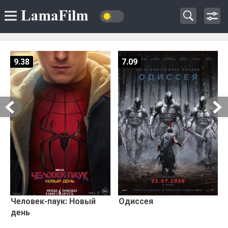
9.38
7.09
Человек-паук: Новый
Одиссея
день