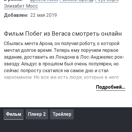
Элизабет Мосс
Добавлен:
22 мая 2019
Фильм Побег из Вегаса смотреть онлайн
Сбылась мечта Арона, он получил роботу, о которой
мечтал долгое время. Теперь ему поручили первое
задание, доставить из Лондона в Лос-Анджелес рок-
звезду. Альдус в прошлом был очень популярен, но
сейчас попросту скатился на самое дно и стал
наркоманом. Но все же есть люди, которые в него
верят и собираются вернуть звезду на сцену. Теперь
Подробней...
Арону придется пройти настоящее боевое крещение
на новой работе и если он не справится с первым
задание, то все его мечты останутся только мечтами.
Невыносимая рок-звезда попросту издевается над
Фильм
Плеер 2
Трейлер
бедным тружеником, который мечтает совершить
побег из Вегаса
.