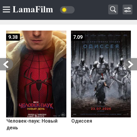
9.38
7.09
Человек-паук: Новый
Одиссея
день