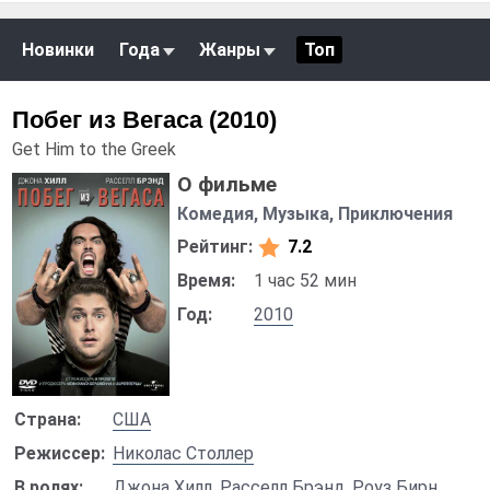
Новинки
Года
Жанры
Топ
Побег из Вегаса (2010)
Get Him to the Greek
О фильме
Комедия, Музыка, Приключения
Рейтинг:
7.2
Время:
1 час 52 мин
Год:
2010
Страна:
США
Режиссер:
Николас Столлер
В ролях:
Джона Хилл
,
Расселл Брэнд
,
Роуз Бирн
,